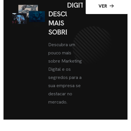
DIGITAL
VER
DESCUBRA
MAIS
SOBRE
Descubra um
pouco mais
sobre Marketing
Digital e os
segredos para a
sua empresa se
destacar no
mercado.