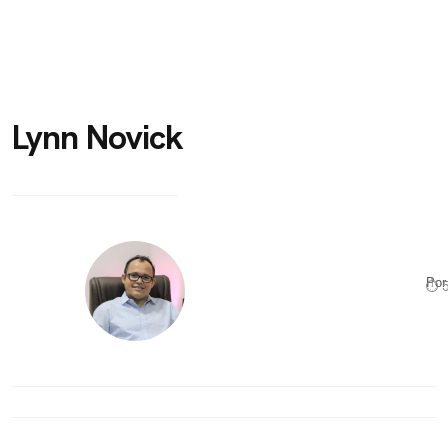
Lynn Novick
Po
⏱ 5