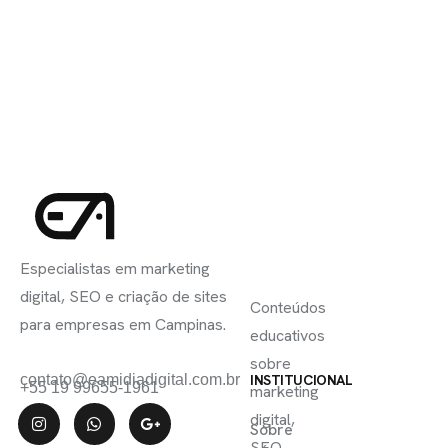
INSCREVA-
LINKS
SE
Especialistas em marketing
ÚTEIS
digital, SEO e criação de sites
Conteúdos
para empresas em Campinas.
educativos
sobre
contato@eamidiadigital.com.br
INSTITUCIONAL
+55 19 99655-1961
marketing
digital,
Sobre
SEO