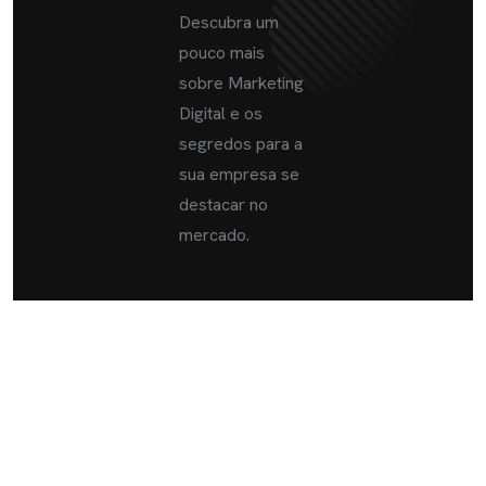
Descubra um
pouco mais
sobre Marketing
Digital e os
segredos para a
sua empresa se
destacar no
mercado.