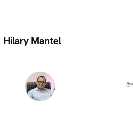
Hilary Mantel
Po
⏱ 5