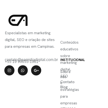
INSCREVA-
LINKS
SE
Especialistas em marketing
ÚTEIS
digital, SEO e criação de sites
Conteúdos
para empresas em Campinas.
educativos
sobre
contato@eamidiadigital.com.br
INSTITUCIONAL
+55 19 99655-1961
marketing
digital,
Sobre
SEO
nós
Contato
e
Blog
estratégias
para
empresas