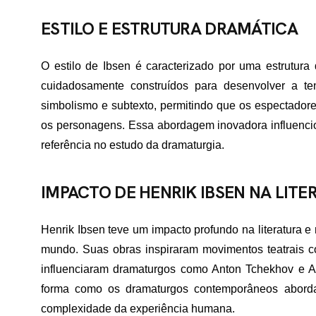
ESTILO E ESTRUTURA DRAMÁTICA
ME
O estilo de Ibsen é caracterizado por uma estrutura
cuidadosamente construídos para desenvolver a ten
RTFÓLIO
simbolismo e subtexto, permitindo que os espectadore
os personagens. Essa abordagem inovadora influenci
referência no estudo da dramaturgia.
VIÇOS
IMPACTO DE HENRIK IBSEN NA LITE
ADES ATENDIDAS
Henrik Ibsen teve um impacto profundo na literatura 
mundo. Suas obras inspiraram movimentos teatrais c
influenciaram dramaturgos como Anton Tchekhov e Au
E NÓS
forma como os dramaturgos contemporâneos abordam 
complexidade da experiência humana.