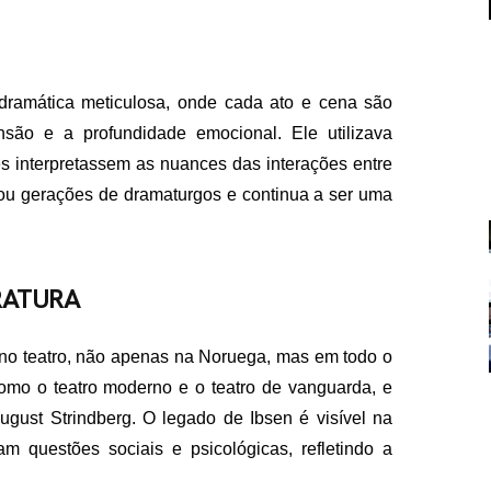
 dramática meticulosa, onde cada ato e cena são
são e a profundidade emocional. Ele utilizava
s interpretassem as nuances das interações entre
ou gerações de dramaturgos e continua a ser uma
FALE CON
contato@eamidiadigit
+55 19 99655-1961
RATURA
e no teatro, não apenas na Noruega, mas em todo o
omo o teatro moderno e o teatro de vanguarda, e
gust Strindberg. O legado de Ibsen é visível na
questões sociais e psicológicas, refletindo a