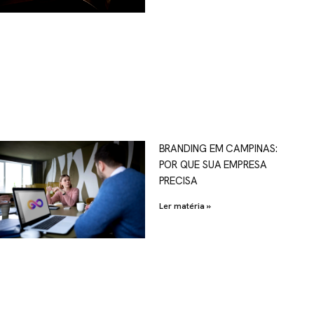
OSCO
BRANDING EM CAMPINAS:
POR QUE SUA EMPRESA
al.com.br
PRECISA
Ler matéria »