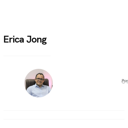
Erica Jong
Po
⏱ 5