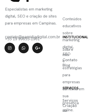
INSCREVA-
LINKS
SE
Especialistas em marketing
ÚTEIS
digital, SEO e criação de sites
Conteúdos
para empresas em Campinas.
educativos
sobre
contato@eamidiadigital.com.br
INSTITUCIONAL
+55 19 99655-1961
marketing
digital,
Sobre
SEO
nós
Contato
e
Blog
estratégias
para
empresas
SERVIÇOS
aumentarem
sua
Serviços
presença
Criação
online.
de