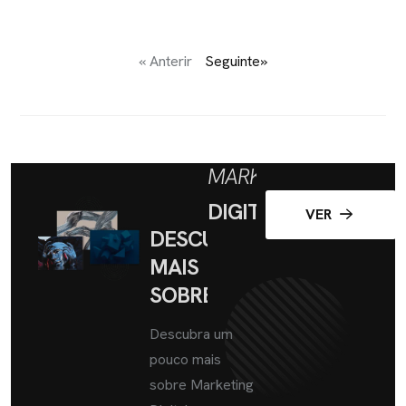
« Anterir
Seguinte»
MARKETING
DIGITAL
VER
DESCUBRA
MAIS
SOBRE
Descubra um
pouco mais
sobre Marketing