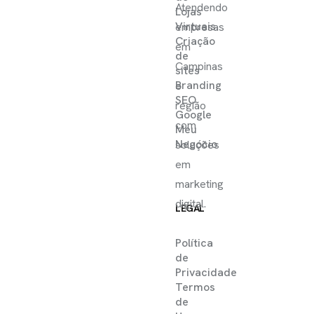
Atendendo
Lojas
Virtuais
empresas
Criação
em
de
Campinas
sites
Branding
e
SEO
região
Google
com
Meu
Negócio
soluções
em
marketing
digital.
LEGAL
Política
de
Privacidade
Termos
de