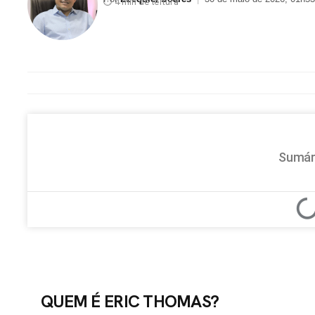
⏱ 4 min de leitura
Sumár
QUEM É ERIC THOMAS?