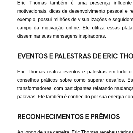
Eric Thomas também é uma presença influente 
motivacionais, dicas de desenvolvimento pessoal e r
ME
exemplo, possui milhões de visualizações e seguidor
campo da motivação online. Ele utiliza essas plat
disseminar suas mensagens inspiradoras.
RTFÓLIO
EVENTOS E PALESTRAS DE ERIC TH
VIÇOS
Eric Thomas realiza eventos e palestras em todo o 
conselhos práticos sobre como superar desafios. E
transformadores, com participantes relatando mudança
ADES ATENDIDAS
palavras. Ele também é conhecido por sua energia con
E NÓS
RECONHECIMENTOS E PRÊMIOS
Ao longo de sua carreira, Eric Thomas recebeu vários