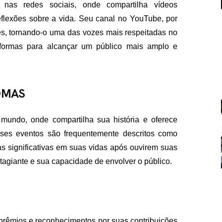
nas redes sociais, onde compartilha vídeos
eflexões sobre a vida. Seu canal no YouTube, por
es, tornando-o uma das vozes mais respeitadas no
aformas para alcançar um público mais amplo e
OMAS
FALE CON
contato@eamidiadigit
+55 19 99655-1961
mundo, onde compartilha sua história e oferece
sses eventos são frequentemente descritos como
s significativas em suas vidas após ouvirem suas
tagiante e sua capacidade de envolver o público.
 prêmios e reconhecimentos por suas contribuições