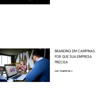
OSCO
BRANDING EM CAMPINAS:
POR QUE SUA EMPRESA
al.com.br
PRECISA
Ler matéria »