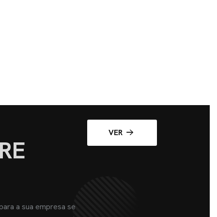
VER
RE
 para a sua empresa se