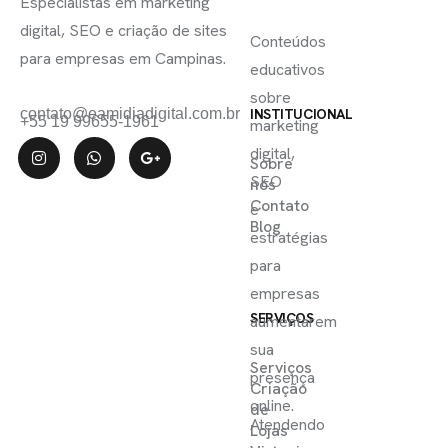
SE
Especialistas em marketing
ÚTEIS
digital, SEO e criação de sites
Conteúdos
para empresas em Campinas.
educativos
sobre
contato@eamidiadigital.com.br
INSTITUCIONAL
+55 19 99655-1961
marketing
digital,
Sobre
SEO
nós
Contato
e
Blog
estratégias
para
empresas
SERVIÇOS
aumentarem
sua
Serviços
presença
Criação
online.
de
Atendendo
Lojas