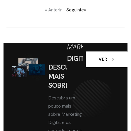
« Anterir
Seguinte»
MARKETING
DIGITAL
VER
DESCUBRA
MAIS
SOBRE
Descubra um
pouco mais
sobre Marketing
Digital e os
segredos para a