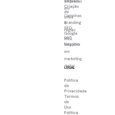
Virtuais
empresas
Criação
em
de
Campinas
sites
Branding
e
SEO
região
Google
com
Meu
Negócio
soluções
em
marketing
digital.
LEGAL
Política
de
Privacidade
Termos
de
Uso
Política