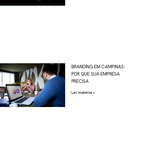
OSCO
BRANDING EM CAMPINAS:
POR QUE SUA EMPRESA
al.com.br
PRECISA
Ler matéria »