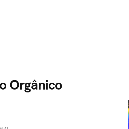
O
SERVIÇOS
CIDADES ATENDIDAS
SOBRE NÓS
o Orgânico
06h41