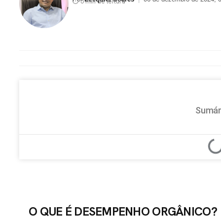
⏱ 5 min de leitura
Sumár
O QUE É DESEMPENHO ORGÂNICO?