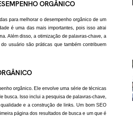
DESEMPENHO ORGÂNICO
adas para melhorar o desempenho orgânico de um
idade é uma das mais importantes, pois isso atrai
a. Além disso, a otimização de palavras-chave, a
a do usuário são práticas que também contribuem
FALE CON
ORGÂNICO
contato@eamidiadigit
+55 19 99655-1961
ho orgânico. Ele envolve uma série de técnicas
de busca. Isso inclui a pesquisa de palavras-chave,
e qualidade e a construção de links. Um bom SEO
rimeira página dos resultados de busca e um que é