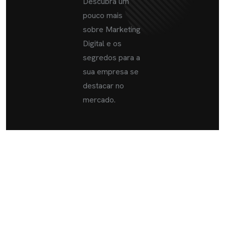
Descubra um
pouco mais
sobre Marketing
Digital e os
segredos para a
sua empresa se
destacar no
mercado.