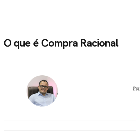
O que é Compra Racional
Po
⏱ 5