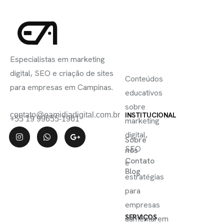
INSCREVA-
LINKS
SE
Especialistas em marketing
ÚTEIS
digital, SEO e criação de sites
Conteúdos
para empresas em Campinas.
educativos
sobre
contato@eamidiadigital.com.br
INSTITUCIONAL
+55 19 99655-1961
marketing
digital,
Sobre
SEO
nós
Contato
e
Blog
estratégias
para
empresas
SERVIÇOS
aumentarem