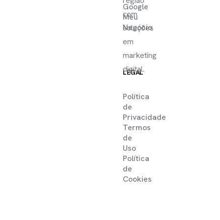
região
Google
com
Meu
Negócio
soluções
em
marketing
digital.
LEGAL
Política
de
Privacidade
Termos
de
Uso
Política
de
Cookies