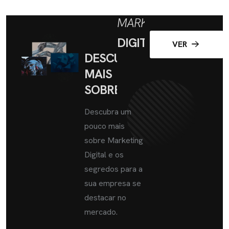
MARKETING
DIGITAL
VER
DESCUBRA
MAIS
SOBRE
Descubra um
pouco mais
sobre Marketing
Digital e os
segredos para a
sua empresa se
destacar no
mercado.