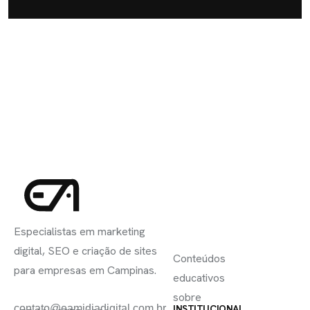
INSCREVA-
LINKS
SE
Especialistas em marketing
ÚTEIS
digital, SEO e criação de sites
Conteúdos
para empresas em Campinas.
educativos
sobre
contato@eamidiadigital.com.br
INSTITUCIONAL