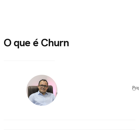
O que é Churn
Po
⏱ 4