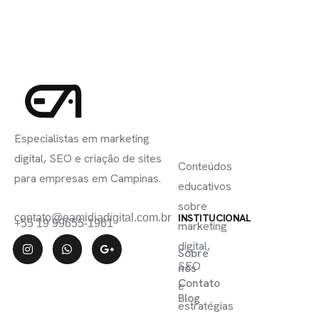
INSCREVA-
LINKS
SE
Especialistas em marketing
ÚTEIS
digital, SEO e criação de sites
Conteúdos
para empresas em Campinas.
educativos
sobre
contato@eamidiadigital.com.br
INSTITUCIONAL
+55 19 99655-1961
marketing
digital,
Sobre
SEO
nós
Contato
e
Blog
estratégias