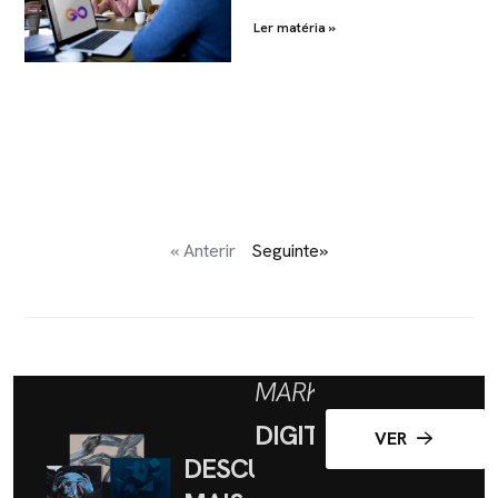
Ler matéria »
« Anterir
Seguinte»
MARKETING
DIGITAL
VER
DESCUBRA