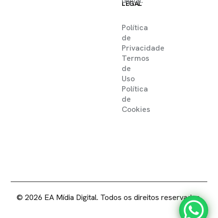
digital.
LEGAL
Política
de
Privacidade
Termos
de
Uso
Política
de
Cookies
2025 ©
EA MIDIA DIGITAL .
DIREITOS RESERVADOS
© 2026 EA Mídia Digital. Todos os direitos reservados.