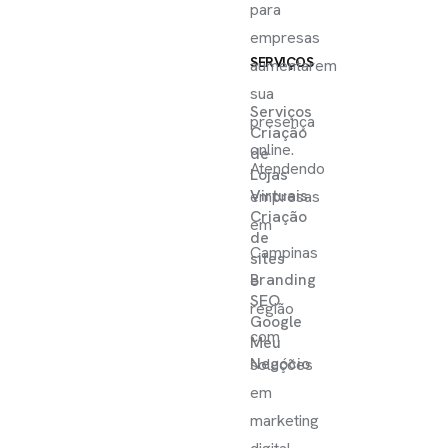
para
empresas
SERVIÇOS
aumentarem
sua
Serviços
presença
Criação
online.
de
Atendendo
Lojas
Virtuais
empresas
Criação
em
de
Campinas
sites
Branding
e
SEO
região
Google
com
Meu
Negócio
soluções
em
marketing