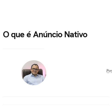
O que é Anúncio Nativo
Po
⏱ 5