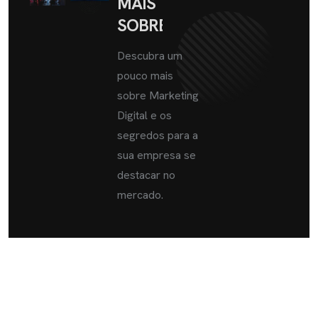
MAIS
SOBRE
Descubra um
pouco mais
sobre Marketing
Digital e os
segredos para a
sua empresa se
destacar no
mercado.